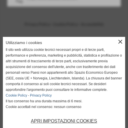
Privacy Policy
-
Cookie Policy
-
Accessibilità
close
Utilizziamo i cookies
Il sito web utilizza cookie tecnici necessari propri e di terze parti,
performance e preferenza, marketing e pubblicità, statistica e profilazione o
altri strumenti di tracciamento di terze parti, esclusivamente previa
acquisizione del consenso dell'utente, anche con trasferimento dei dati
personali verso Paesi non appartenenti allo Spazio Economico Europeo
(SEE, ossia UE + Norvegia, Liechtenstein, Islanda). La chiusura del banner
comporta il consenso ai soli cookie tecnici necessari. Se desideri
approfondire l'argomento puoi consultare le informative complete.
Anelli in oro etrusco realizzati a mano
|
Anelli in oro realizzati in
Cookie Policy
-
Privacy Policy
stile etrusco
|
Bracciali in oro etrusco su misura
|
Creazioni orafe in
Il tuo consenso ha una durata massima di 6 mesi.
stile etrusco
|
Fabula Etrusca gioielleria oro etrusco
|
Gioielli oro
Cookie accettati nel consenso: nessun consenso
etrusco e-commerce, catalogo e vendita online
|
Girocollo in oro
stile etrusco, realizzato a mano
|
Lavorazione oro etrusco, creazione
APRI IMPOSTAZIONI COOKIES
e progettazione gioielli
|
Vendita anelli in oro, stile gioiello etrusco
|