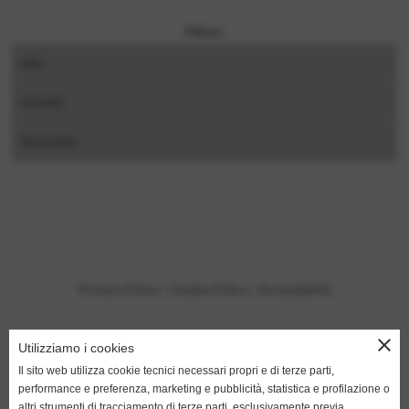
Menu
Link
Contatti
Dove siamo
Privacy Policy
-
Cookie Policy
-
Accessibilità
close
Utilizziamo i cookies
Il sito web utilizza cookie tecnici necessari propri e di terze parti,
performance e preferenza, marketing e pubblicità, statistica e profilazione o
altri strumenti di tracciamento di terze parti, esclusivamente previa