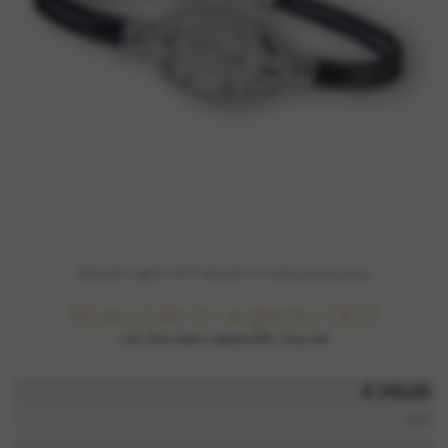
Bracciale in argento 925/°° realizzato in microfusione a cera persa
Bracciale in argento 002
cod.:
Bracciale in argento 002
-
bracciali
€ 140,00
iva inc.